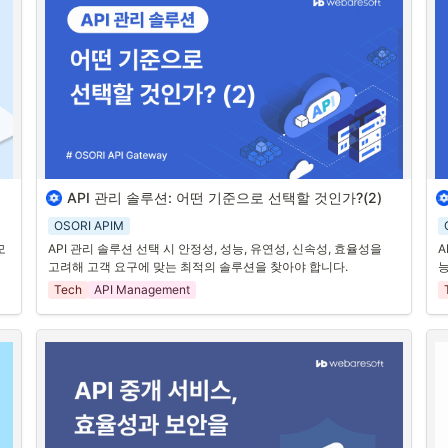
.
A
대부분의 API는 사용 전에 API 키를 발급받아야 합니다. API 제공업
됩
체의 웹사이트에서 회원가입을 하고, API 키를 발급 받습니다.
유
방
3. API 문서 읽기
이
에
2
API 문서는 API의 사용 방법과 요청 방식을 설명합니다. API 요청 
관
방식, 필요한 파라미터, 응답 형식 등을 확인합니다.
A
이
다
을
 
API 관리 솔루션: 어떤 기준으로 선택할 것인가?(2)
있
앞선 글에 이어 API 관리 솔루션을 선택할 때 고려해볼 만한 항목을 
1
P 
수
조금 다르게 표현 해봤습니다.
OSORI APIM
A
1. 안정성 · 신뢰성
니
모
API 관리 솔루션 선택 시 안정성, 성능, 유연성, 신속성, 효율성을 
A
하
고려해 고객 요구에 맞는 최적의 솔루션을 찾아야 합니다.
능
신뢰성이 높다는 것은 API 요청자(사용자)가 API를 항상 사용할 수 
A
있는 상태를 의미합니다. 이를 위해서는 API Gateway가 안정적으
할
Tech
API Management
로 운영되어야 합니다. 어떤 API Gateway는 오픈소스 또는 Java 
언어로 만든 WAS(Web Application Server) 를 사용합니다. Java 
2
 알
기반의 프로그램은 그 특성상 GC(Garbage Collection)에 대한 약
-
1
점과, JDK에 대한 의존성이 커서 SSL/TLS 최신 보안 사항을 적용
.
하기에 어려움을 가지고 있어, 안정성과 신뢰성확보가 어려운 면이 
보
용
있습니다. 글로벌 서비스를 하고 있는 한 기업 임원께서는 안정성을 
강
 
가장 높게 평가하셨습니다.
정
2. 성능 · 속도
2