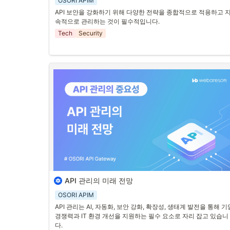
OSORI APIM
봅니다.
API 보안을 강화하기 위해 다양한 전략을 종합적으로 적용하고 
속적으로 관리하는 것이 필수적입니다.
1
.
인증 및 인가
: 
API 요청을 받기 전에 사용자의 신원을 확인하
Tech
Security
고, 해당 사용자가 요청한 자원에 접근할 권한이 있는지 검
하는 과정입니다. 이를 통해 무단 접근을 방지할 수 있습니다.
OAuth, OpenID Connect와 같은 표준 프로토콜을 활용할 수
있습니다.
2
.
데이터 암호화
: 
전송되는 데이터는 반드시 암호화되어야 합
다. HTTPS를 사용하여 전송 중인 데이터를 보호하고, 데이터
유출을 방지할 수 있습니다. 또한, 민감한 데이터는 저장 시
도 암호화하는 것이 좋습니다.
3
.
입력 검증
: 
API 요청에 포함된 모든 입력값을 철저히 검증해야
합니다. 이를 통해 SQL 인젝션, 크로스 사이트 스크립팅(XSS
등의 공격을 방지할 수 있습니다.
4
.
사용량 제한
: 
API에 대한 과도한 요청을 방지하기 위해 사용량
제한(rate limiting)을 설정하는 것이 중요합니다. 이를 통해 
Dos나 DDoS 공격을 방어하고, 서버의 과부하를 방지할 수 
API 관리의 미래 전망
습니다.
1. 
API 관리의 중요성과 발전 방향
OSORI APIM
5
.
API 키 관리
: 
API 키를 활용하여 API를 호출하는 클라이언트
식별하고, 인증할 수 있습니다. API 키는 주기적으로 변경하고
API 관리의 중요성은 날로 커지고 있으며, 앞으로의 기술 발전과 
API 관리는 AI, 자동화, 보안 강화, 확장성, 생태계 발전을 통해 기업
유출되지 않도록 관리해야 합니다.
께 그 역할은 더욱 확대될 것입니다. 빠르게 변화하는 IT 환경 속
경쟁력과 IT 환경 개선을 지원하는 필수 요소로 자리 잡고 있습니
서 API 관리는 기업의 경쟁력을 유지하고, 더 나은 서비스를 제공
다.