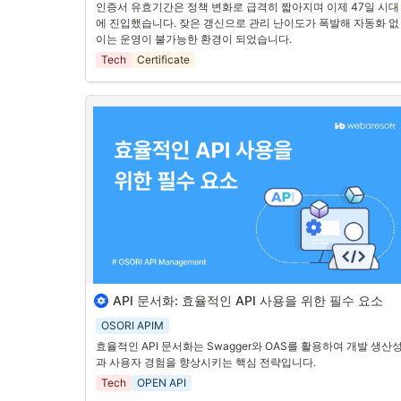
야 하나요?
인증서 유효기간은 정책 변화로 급격히 짧아지며 이제 47일 시대
에 진입했습니다. 잦은 갱신으로 관리 난이도가 폭발해 자동화 없
이는 운영이 불가능한 환경이 되었습니다.
— 유효기간이 짧아지면서 시작된 새로운 
Tech
Certificate
제들
혹시 이런 경험 있으신가요?
“작년에 갱신했던 것 같은데… 벌써 또 만료라고?”
“원래 인증서는 1~2년씩 쓰는 거 아니었나?”
맞아요. 예전엔 SSL/TLS 인증서를 발급하면 
2~3년은 넉넉히
 썼
니다.
API 문서화: 효율적인 API 사용을 위한 필수 요소
1. 효율적 API 활용을 위한 문서화 전략
OSORI APIM
잘 작성된 API 문서는 
API의 기능, 사용 방법, 요청 및 응답 형식
 
효율적인 API 문서화는 Swagger와 OAS를 활용하여 개발 생산
을 명확히 설명하여 개발자들이 효과적으로 API를 활용할 수 있
과 사용자 경험을 향상시키는 핵심 전략입니다.
록 돕습니다. 또한,  
API의 유지 관리와 업데이트를 용이
하게 하여,
장기적인 관점에서 효율성을 높일 수 있습니다.
Tech
OPEN API