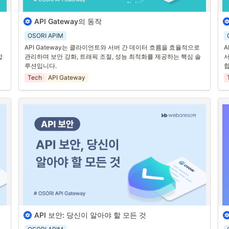
API Gateway의 동작
1. 
API Gateway의 주요 역할과 기능
1
OSORI APIM
API Gateway는 클라이언트와 서버 사이에서 
데이터의 흐름을 관
현
API Gateway는 클라이언트와 서버 간 데이터 흐름을 효율적으로 
A
리
하는 중요한 역할을 합니다. 이를 통해 
API 요청과 응답을 처리
하
버
합
관리하며 보안 강화, 트래픽 조절, 성능 최적화를 제공하는 핵심 솔
서
고 
보안을 강화
하며 
트래픽을 조절
할 수 있습니다.  API Gateway가 
핵
. 
루션입니다.
합
처리하는 주요 동작은 다음과 같습니다.
다
 
답
Tech
API Gateway
2. 
API Gateway의 주요 동작
데
조
1
.
클라이언트 요청 수신
2
.
인증 및 인가
2
3
.
요청 라우팅
A
트
4
.
응답 처리
고
율
뿐
할
스
API 보안: 당신이 알아야 할 모든 것
 
1. 현대 디지털 환경에서 반드시 알아야 할 API 보안
1
모
해