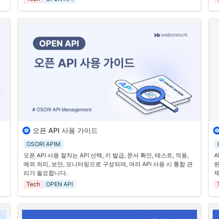
A
먼저, 오픈 API를 제공하는 목적을 명확히 정의해야 합니다. 비즈니
과
스 목표와 API를 통해 해결하고자 하는 문제를 분명히 이해하고, 이
이
를 문서화하여 내부 팀과 외부 개발자들에게 전달합니다.
 돕
2
2. 사용자 친화적인 문서화
 
A
오픈 API를 제공할 때, 사용자 친화적인 문서화가 매우 중요합니다. 
추
API의 사용 방법, 엔드포인트, 요청 및 응답 형식 등을 상세히 문서
유
화하여 개발자들이 쉽게 이해하고 사용할 수 있도록 합니다. 예시 
입
3
코드와 튜토리얼을 제공하면 큰 도움이 됩니다.
A
 
3. 보안 강화
분
개발
보안은 오픈 API 제공 시 가장 중요한 고려 사항 중 하나입니다. 모
률
든 API 요청에 대해 인증 및 인가를 철저히 하고, 데이터 전송 시 
합
오픈 API 사용 가이드
하
오픈 API는 개발자들이 다양한 서비스와 소프트웨어를 통합하고 협
1
HTTPS를 사용하여 암호화합니다. 또한, 사용량 제한(rate limiting)
I
력할 수 있도록 제공하는 인터페이스입니다. 외부의 오픈 API를 사
을 설정하여 과도한 요청을 방지합니다.
OSORI APIM
현
용할 때 일반적으로 아래와 같은 절차를 거치게 됩니다. (오픈 AI의 
오픈 API 사용 절차는 API 선택, 키 발급, 문서 확인, 테스트, 적용, 
A
상
GPT API를 사용한다고 생각해보면 됩니다.
예외 처리, 보안, 모니터링으로 구성되며, 여러 API 사용 시 통합 관
된
다
리가 필요합니다.
1. API 선택하기
해
몇
Tech
OPEN API
쉽
먼저, 필요한 기능과 목적에 맞는 오픈 API를 검색하고 선택합니다. 
양
API의 문서를 읽어보고, 제공하는 기능과 제한 사항을 이해합니다.
2
2. API 키 발급 받기
1
애