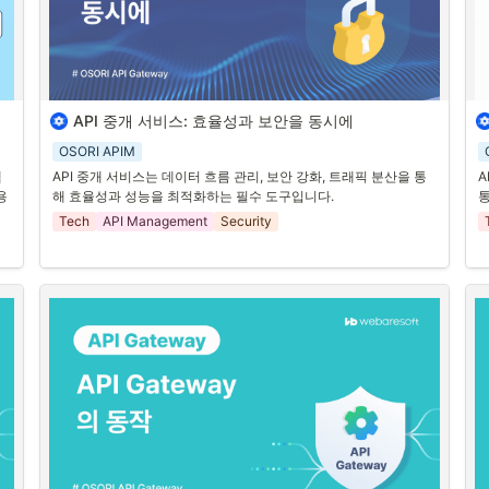
API 관리 솔루션은 한 두개의 API가 아닌 수많은 API를 수많은 API 
A
사용자에게 제공합니다. API 사용자는 어떤 상황에도 빠르고 일관
어
 있
된 결과를 제공받을 수 있어야 합니다. 이를 위해서 API Gateway는 
이
API의 응답속도(지연시간)를 낮추고 처리량을 높일 수 있는 제품이
할
어야 합니다. 실제 BMT를 할 때 스트레스 테스트를 하며 성능 평가
를 하게 됩니다.
API 중개 서비스: 효율성과 보안을 동시에
1. API와 API 중개 서비스의 필요성
1
3. 유연성 · 편리성
OSORI APIM
혁신
API관리자는 API를 쉽게 편집하고, 실시간으로 배포하거나 취소할 
현대 비즈니스 환경에서 
API는 필수적인 역할
을 하고 있습니다. 그
디
헬
API 중개 서비스는 데이터 흐름 관리, 보안 강화, 트래픽 분산을 통
A
 
수 있어야 합니다.UI를 통해 손쉽게 버전을 관리 하고, 신속하게 적
러나 
다양한 API를 효율적으로 관리하고 보안을 강화
하기 위해서는 
커
용
해 효율성과 성능을 최적화하는 필수 도구입니다.
통
 
용하기 위해서는 API 관리 솔루션의 아키텍쳐가 훌륭해야 함을 의
API 중개 서비스
가 필요합니다. API 중개 서비스는 클라이언트와 
입
하
Tech
API Management
Security
미합니다.
서버 간의 
통신을 중개하며
, 요청과 응답을 관리하고, 
보안을 강화
소
하는 역할
을 합니다.
다
합
2. API 중개 서비스의 주요 기능
2
API 중개 서비스는 여러 가지 기능을 제공합니다.
A
•
데이터 흐름 관리
:
 다양한 API 요청을 받아 적절한 서버로 전달
하고, 서버의 응답을 클라이언트에게 전달하여 
데이터 흐름을 
효율적으로 관리
할 수 있습니다.