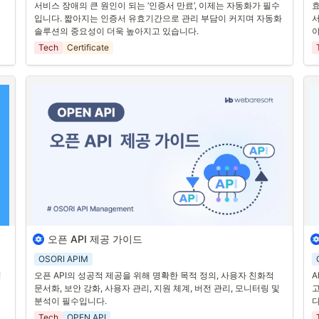
본 적 있으신가요?
서비스 장애의 큰 원인이 되는 ‘인증서 만료’, 이제는 자동화가 필수
효
1
입니다. 짧아지는 인증서 유효기간으로 관리 부담이 커지며 자동화 
서
A
솔루션의 중요성이 더욱 높아지고 있습니다.
야
IT 운영팀이나 기획 일을 하다 보면 정말 별의별 상황을 다 겪게 됩
수
문
니다.
Tech
Certificate
를
그중에서도 
“인증서 만료”
는 한 번만 겪어도 절대 잊을 수 없는 사건
수
이죠.
2
서비스가 멀쩡히 돌아가고 있던 어느 날 갑자기 화면에는…
A
“사이트에 연결할 수 없습니다.”
관
운영팀엔 긴급 알람과 전화가 쏟아지고, 모니터 앞에 앉은 담당자는 
로
식은땀을 흘리며 이렇게 말합니다.
다
습
3
A
해
정
전
오픈 API 제공 가이드
오픈 API를 제공하는 것은 외부 개발자들과 협력하여 더 큰 생태계
A
록
를 만들고, 혁신적인 솔루션을 도출하는 중요한 전략입니다. 이를 
보
OSORI APIM
등
통해 비즈니스 확장과 고객 만족도를 높일 수 있습니다. 오픈 API를 
G
성
오픈 API의 성공적 제공을 위해 명확한 목적 정의, 사용자 친화적 
A
도
성공적으로 제공하기 위해 고려해야 할 몇 가지 주요 사항을 살펴보
습
문서화, 보안 강화, 사용자 관리, 지원 체계, 버전 관리, 모니터링 및 
고
 
겠습니다.
분석이 필수입니다.
다
1
1. 명확한 목적 정의
Tech
OPEN API