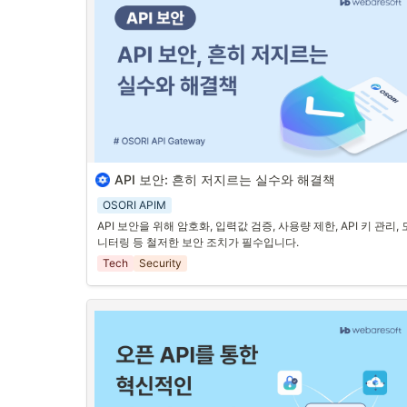
플리케이션에 제공함으로써, 사용자 경험을 향상시킬 수 있습니다
2. 데이터 일관성 유지
다양한 시스템과 애플리케이션이 동일한 데이터를 공유하면, 데
터 일관성을 유지할 수 있습니다.
 오픈 API를 통해 데이터를 중앙
서 관리하고, 실시간으로 동기화함으로써, 데이터의 정확성과 일
성을 보장
할 수 있습니다.
3. 비즈니스 프로세스 자동화
오픈 API를 통해 비즈니스 프로세스를 자동화할 수 있습니다. 이를
API 보안: 흔히 저지르는 실수와 해결책
API에 대한 적절한 보안 조치가 없으면 다양한 위협에 노출될 수 
통해 수작업을 줄이고, 효율성을 높일 수 있습니다. 예를 들어
, ER
습니다. 많은 개발자와 조직들이 API 보안에서 흔히 저지르는 실
시스템과 CRM 시스템을 오픈 API를 통해 통합하면, 고객 정보와 
OSORI APIM
와 이를 해결하기 위한 효과적인 방안을 소개합니다.
주문 정보를 자동으로 동기화할 수 있어 
업무 효율이 크게 향상됩
API 보안을 위해 암호화, 입력값 검증, 사용량 제한, API 키 관리, 
다.
니터링 등 철저한 보안 조치가 필수입니다.
API 보안에서 흔히 저지르는 실수와 해결책
Tech
Security
1. 데이터 암호화 미흡
•
실수: 전송되는 데이터를 암호화하지 않거나 낮은 암복호화
고리즘이나 프로토콜을 사용하는 경우, 중간자 공격(Man-in
the-Middle Attack) 등의 위험에 노출되는 경우가 있습니다
•
해결책: 모든 데이터 전송은 HTTPS (최신 SSL/TLS)를 사
하여 암호화해야 합니다. 또한, 민감한 데이터는 저장 시에도
암호화하여 보호하는 것이 중요합니다.
2. 입력 파라미터 검증 부족