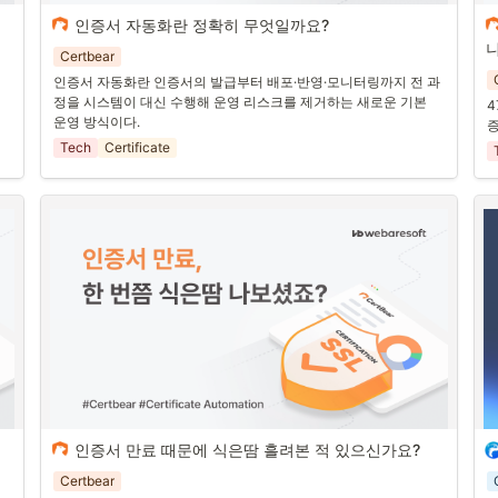
인증서 자동화란 정확히 무엇일까요?
— 수동 관리의 한계를 넘어서기 위한 새로운 
Certbear
운영 패러다임
인증서 자동화란 인증서의 발급부터 배포·반영·모니터링까지 전 과
앞선 1~3편에서는
정을 시스템이 대신 수행해 운영 리스크를 제거하는 새로운 기본 
4
운영 방식이다.
증
•
인증서 만료가 왜 큰 사고로 이어지는지,
Tech
Certificate
•
인증서 유효기간이 왜 47일까지 줄어들고 있는지,
•
그리고 이제는 자동화가 왜 필요하게 되었는지를 이야기했습
1
니다.
기
그렇다면 이번에는 아주 근본적인 질문을 던져볼게요.
이야
2
“인증서 자동화(Automation)란 정확히 무엇인가요?”
심
습
여
인증서 만료 때문에 식은땀 흘려본 적 있으신가요?
효
이
 인증서 만료 때문에 식은땀 흘려
Certbear