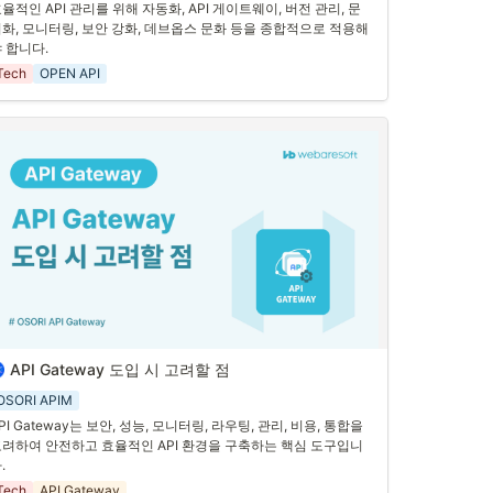
율적인 API 관리를 위해 자동화, API 게이트웨이, 버전 관리, 문
. 자동화 도구 활용 하기
화, 모니터링, 보안 강화, 데브옵스 문화 등을 종합적으로 적용해
PI 관리를 자동화하면 반복적인 작업을 줄이고, 오류를 최소화할 
 합니다.
 있습니다. Jenkins와 같은 CI/CD 도구를 사용하여 자동으로 API
Tech
OPEN API
 배포할 수 있습니다. 이를 통해 개발 속도와 품질을 동시에 높일 
 있습니다.
. API 게이트웨이 도입 하기
PI 게이트웨이는 클라이언트와 서버 간의 모든 요청을 중앙에서 
리합니다. 이를 통해 보안을 강화하고, 
트래픽 관리, 인증 및 인가, 
깅 및 모니터링 등 다양한 기능을 효율적으로 통합
할 수 있습니
.
. 버전 관리 하기
PI의 변경 사항을 효율적으로 관리하기 위해 버전 관리를 철저히 
야 합니다. 이를 통해 새
로운 기능을 추가하거나 기존 기능을 수
할 때, 기존 사용자에게 영향을 최소화
할 수 있습니다. 또한, 구버
 지원을 일정 기간 유지하여 사용자들이 원활하게 전환할 수 있도
API Gateway 도입 시 고려할 점
PI Gateway는 클라이언트와 서버 간의 데이터 흐름을 관리하고, 
 해야 합니다.
안을 강화하며, 성능을 최적화하는 중요한 역할을 합니다. 
API 
OSORI APIM
ateway를 도입할 때 고려해야 할 몇 가지 주요 사항
을 살펴보겠
PI Gateway는 보안, 성능, 모니터링, 라우팅, 관리, 비용, 통합을 
니다.
려하여 안전하고 효율적인 API 환경을 구축하는 핵심 도구입니
.
. 보안
Tech
API Gateway