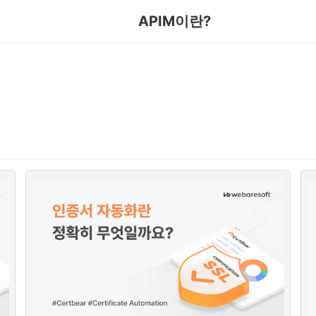
APINEX
APIM이란?